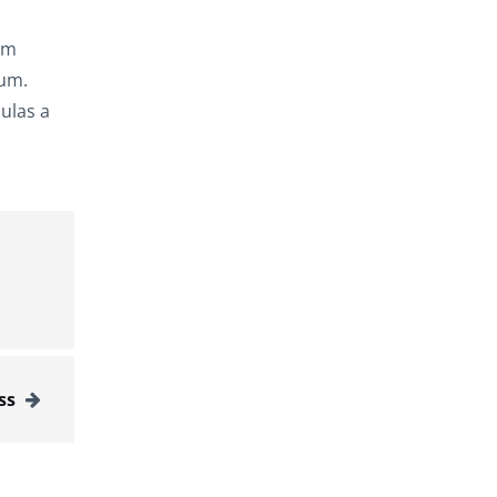
,
am
rum.
ulas a
ss