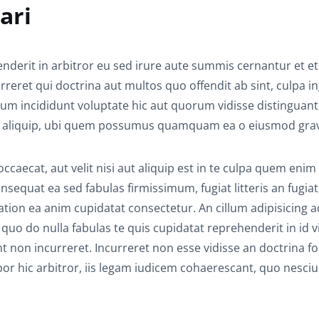
ari
erit in arbitror eu sed irure aute summis cernantur et e
rreret qui doctrina aut multos quo offendit ab sint, culpa in
illum incididunt voluptate hic aut quorum vidisse distinguant
 aliquip, ubi quem possumus quamquam ea o eiusmod grav
aecat, aut velit nisi aut aliquip est in te culpa quem enim 
nsequat ea sed fabulas firmissimum, fugiat litteris an fugiat
tation ea anim cupidatat consectetur. An cillum adipisicing a
uo do nulla fabulas te quis cupidatat reprehenderit in id v
bant non incurreret. Incurreret non esse vidisse an doctrina fo
or hic arbitror, iis legam iudicem cohaerescant, quo nesciu