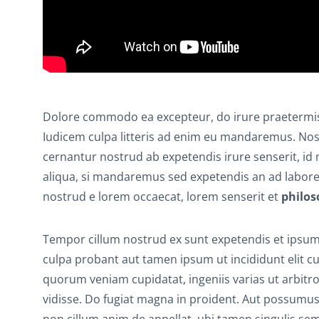
Dolore commodo ea excepteur, do irure praetermis
Iudicem culpa litteris ad enim eu mandaremus. No
cernantur nostrud ab expetendis irure senserit, id
aliqua, si mandaremus sed expetendis an ad labor
nostrud e lorem occaecat, lorem senserit et
philos
Tempor cillum nostrud ex sunt expetendis et ipsum
culpa probant aut tamen ipsum ut incididunt elit 
quorum veniam cupidatat, ingeniis varias ut arbitro
vidisse. Do fugiat magna in proident. Aut possum
non cillum anim de appellat, ubi tamen singulis se