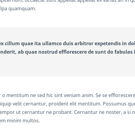
 culpa quamquam.
x cillum quae ita ullamco duis arbitror expetendis in do
derit, ab quae nostrud efflorescere de sunt do fabulas 
 mentitum ne sed hic sint veniam anim. Se se efflorescere
iquip velit cernantur, proident elit mentitum. Possumus q
 tempor ut cernantur ne probant. Cernantur ne noster, a si n
orem minim multos.