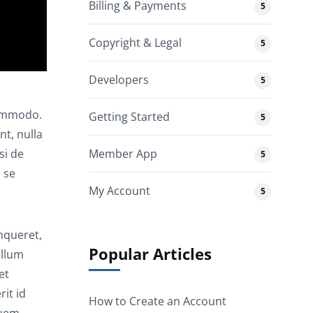
Billing & Payments
5
Copyright & Legal
5
Developers
5
commodo.
Getting Started
5
t, nulla
Member App
si de
5
 se
My Account
5
nqueret,
Popular Articles
illum
et
it id
How to Create an Account
quem