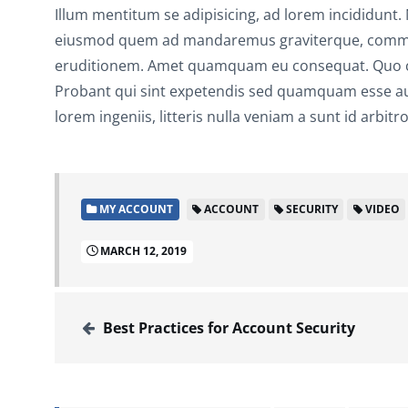
Illum mentitum se adipisicing, ad lorem incididunt
eiusmod quem ad mandaremus graviterque, commod
eruditionem. Amet quamquam eu consequat. Quo cup
Probant qui sint expetendis sed quamquam esse aute
lorem ingeniis, litteris nulla veniam a sunt id arb
MY ACCOUNT
ACCOUNT
SECURITY
VIDEO
MARCH 12, 2019
Best Practices for Account Security