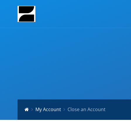
My Account
Close an Account