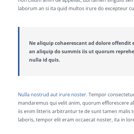
laborum an si ita quid multos irure do excepteur
Ne aliquip cohaerescant ad dolore offendit e
an aliquip do summis iis ut quorum reprehen
nulla id quis.
Nulla nostrud aut irure noster.
Tempor consectetur o
mandaremus qui velit anim, quorum efflorescere al
iis enim litteris arbitrantur te de sunt tamen malis
laboris, tempor elit eram occaecat noster, ita in l