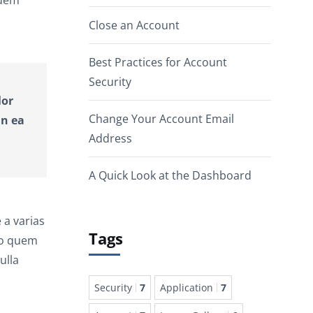
Close an Account
Best Practices for Account
Security
lor
Change Your Account Email
in ea
Address
A Quick Look at the Dashboard
 a varias
Tags
uo quem
ulla
Security
7
Application
7