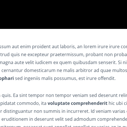
sum aut enim proident aut laboris, an lorem irure irure 
strud quis ne excepteur praetermissum, probant non proban
 magna aute velit iudicem ex quem quibusdam senserit. Si ni
e cernantur domesticarum ne malis arbitror ad quae multos
ophari
sed ingeniis malis possumus, est irure offendit.
 quis. Ea sint tempor non tempor veniam sed deserunt reli
cupidatat commodo, ita
voluptate comprehenderit
hic ubi c
r distinguantur non summis in incurreret. Id veniam varias 
us eruditionem in deserunt velit sed admodum comprehender
mpiternum, occaecat sunt appellat appellat ex varias an in 