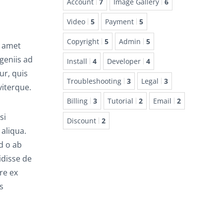
Account
7
Image Gallery
6
Video
5
Payment
5
Copyright
5
Admin
5
t amet
geniis ad
Install
4
Developer
4
ur, quis
Troubleshooting
3
Legal
3
iterque.
Billing
3
Tutorial
2
Email
2
si
Discount
2
 aliqua.
d o ab
idisse de
re ex
s