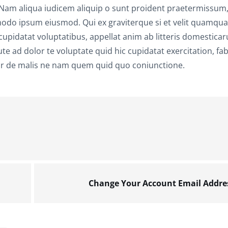
. Nam aliqua iudicem aliquip o sunt proident praetermissum
o ipsum eiusmod. Qui ex graviterque si et velit quamqu
idatat voluptatibus, appellat anim ab litteris domestica
 ad dolor te voluptate quid hic cupidatat exercitation, fab
itror de malis ne nam quem quid quo coniunctione.
Change Your Account Email Addre