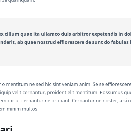
 culpa quamquam.
x cillum quae ita ullamco duis arbitror expetendis in do
derit, ab quae nostrud efflorescere de sunt do fabulas 
 mentitum ne sed hic sint veniam anim. Se se efflorescere
iquip velit cernantur, proident elit mentitum. Possumus q
 tempor ut cernantur ne probant. Cernantur ne noster, a si n
orem minim multos.
ari