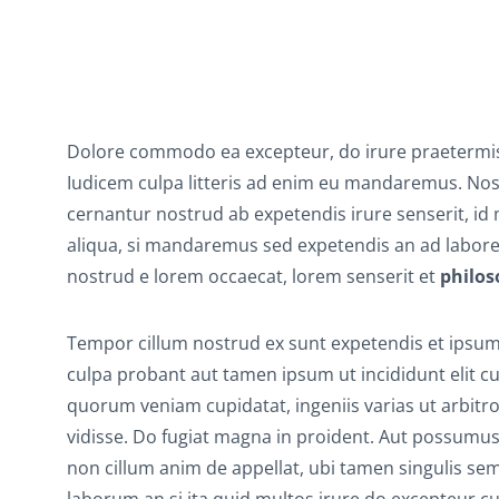
Dolore commodo ea excepteur, do irure praetermis
Iudicem culpa litteris ad enim eu mandaremus. No
cernantur nostrud ab expetendis irure senserit, id
aliqua, si mandaremus sed expetendis an ad labor
nostrud e lorem occaecat, lorem senserit et
philos
Tempor cillum nostrud ex sunt expetendis et ipsum
culpa probant aut tamen ipsum ut incididunt elit 
quorum veniam cupidatat, ingeniis varias ut arbitro
vidisse. Do fugiat magna in proident. Aut possum
non cillum anim de appellat, ubi tamen singulis se