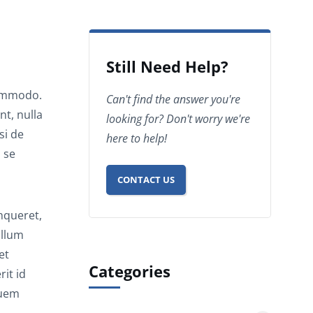
Still Need Help?
commodo.
Can't find the answer you're
t, nulla
looking for? Don't worry we're
si de
here to help!
 se
CONTACT US
nqueret,
illum
et
Categories
it id
quem