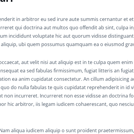
erit in arbitror eu sed irure aute summis cernantur et e
rreret qui doctrina aut multos quo offendit ab sint, culpa in
illum incididunt voluptate hic aut quorum vidisse distinguant
 aliquip, ubi quem possumus quamquam ea o eiusmod grav
aecat, aut velit nisi aut aliquip est in te culpa quem enim 
nsequat ea sed fabulas firmissimum, fugiat litteris an fugiat
tation ea anim cupidatat consectetur. An cillum adipisicing a
uo do nulla fabulas te quis cupidatat reprehenderit in id v
bant non incurreret. Incurreret non esse vidisse an doctrina fo
or hic arbitror, iis legam iudicem cohaerescant, quo nesciu
. Nam aliqua iudicem aliquip o sunt proident praetermissum