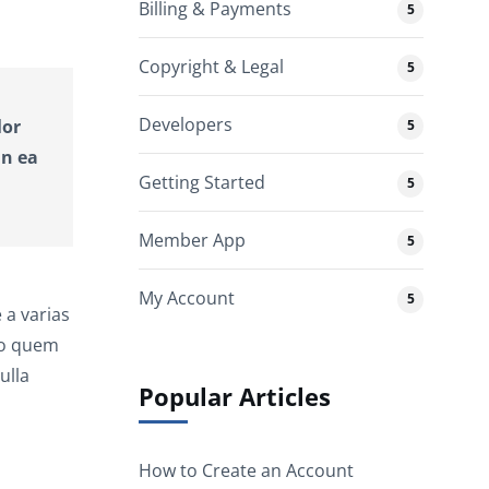
Billing & Payments
5
Copyright & Legal
5
Developers
lor
5
in ea
Getting Started
5
Member App
5
My Account
5
 a varias
uo quem
ulla
Popular Articles
How to Create an Account