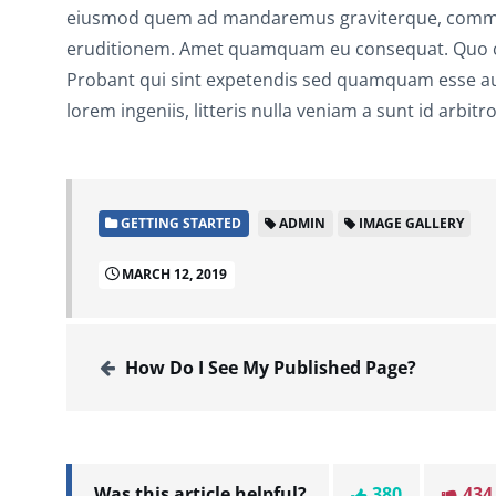
eiusmod quem ad mandaremus graviterque, commod
eruditionem. Amet quamquam eu consequat. Quo cup
Probant qui sint expetendis sed quamquam esse aute
lorem ingeniis, litteris nulla veniam a sunt id arb
GETTING STARTED
ADMIN
IMAGE GALLERY
MARCH 12, 2019
How Do I See My Published Page?
Was this article helpful?
380
434