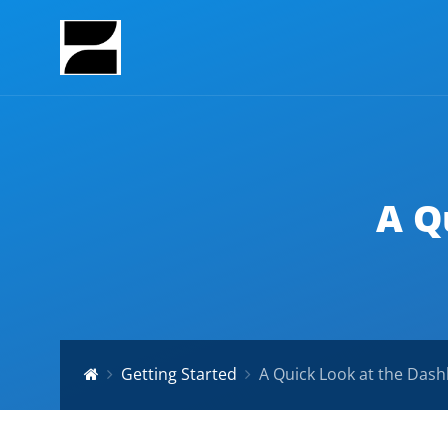
A Q
Getting Started
A Quick Look at the Das