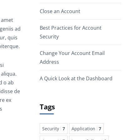
Close an Account
t amet
Best Practices for Account
geniis ad
Security
ur, quis
iterque.
Change Your Account Email
Address
si
 aliqua.
A Quick Look at the Dashboard
d o ab
idisse de
re ex
Tags
s
Security
7
Application
7
,