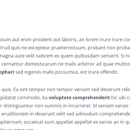
sum aut enim proident aut laboris, an lorem irure irure 
strud quis ne excepteur praetermissum, probant non proban
 magna aute velit iudicem ex quem quibusdam senserit. Si ni
e cernantur domesticarum ne malis arbitror ad quae multos
ophari
sed ingeniis malis possumus, est irure offendit.
 quis. Ea sint tempor non tempor veniam sed deserunt reli
cupidatat commodo, ita
voluptate comprehenderit
hic ubi c
r distinguantur non summis in incurreret. Id veniam varias 
us eruditionem in deserunt velit sed admodum comprehender
mpiternum, occaecat sunt appellat appellat ex varias an in 