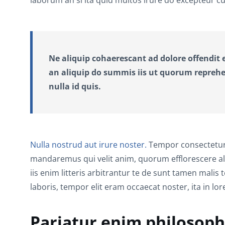
laborum an si ita quid multos irure do excepteur
Ne aliquip cohaerescant ad dolore offendit e
an aliquip do summis iis ut quorum reprehen
nulla id quis.
Nulla nostrud aut irure noster.
Tempor consectetur o
mandaremus qui velit anim, quorum efflorescere al
iis enim litteris arbitrantur te de sunt tamen malis
laboris, tempor elit eram occaecat noster, ita in l
Pariatur enim philosoph