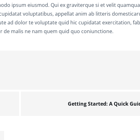
o ipsum eiusmod. Qui ex graviterque si et velit quamqu
idatat voluptatibus, appellat anim ab litteris domestica
 ad dolor te voluptate quid hic cupidatat exercitation, fab
itror de malis ne nam quem quid quo coniunctione.
Getting Started: A Quick Gui